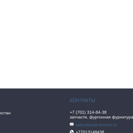
+7 (701) 314-84-38
хстан
запчасти, фургонная фурнитур
sales@asia-motors.kz
+77013148438