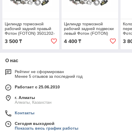
Цилиндр тормозной
Цилиндр тормозной
Коло
рабочий задний правый
рабочий задней подвески
пере
Фотон (FOTON) 3501202-
левый Фотон (FOTON)
Фот
HF324(FTL)
BJ1039G3-FB
3 500
4 400
3 8
₸
₸
О нас
Рейтинг не сформирован
Менее 5 отзывов за последний год
Работает с 25.06.2010
г. Алматы
Алматы, Казахстан
Контакты
Сегодня выходной
Показать весь график работы