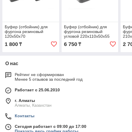
Буфер (отбойник) для
Буфер (отбойник) для
Буфе
фургона резиновый
фургона резиновый
фур
120x50x70
угловой 220x110x50x55
210
1 800
6 750
2 7
₸
₸
О нас
Рейтинг не сформирован
Менее 5 отзывов за последний год
Работает с 25.06.2010
г. Алматы
Алматы, Казахстан
Контакты
Сегодня работает с 09:00 до 17:00
Показать весь график работы