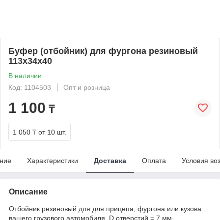
Буфер (отбойник) для фургона резиновый
113x34x40
В наличии
Код: 1104503
Опт и розница
1 100
₸
1 050 ₸
от 10 шт.
ние
Характеристики
Доставка
Оплата
Условия во
Описание
Отбойник резиновый для для прицепа, фургона или кузова
вашего грузового автомобиля. D отверстий = 7 мм,