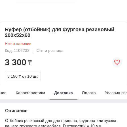
Буфер (отбойник) для фургона резиновый
200x52x60
Нет в наличии
Код: 1106232
Опт и розница
3 300
₸
3 150 ₸
от 10 шт.
ние
Характеристики
Доставка
Оплата
Условия во
Описание
Отбойник резиновый для для прицепа, фургона или кузова
вашего грузового автомобиля. D отверстий = 10 мм,