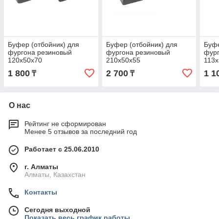
Буфер (отбойник) для
Буфер (отбойник) для
Буфе
фургона резиновый
фургона резиновый
фур
120x50x70
210x50x55
113x
1 800
2 700
1 1
₸
₸
О нас
Рейтинг не сформирован
Менее 5 отзывов за последний год
Работает с 25.06.2010
г. Алматы
Алматы, Казахстан
Контакты
Сегодня выходной
Показать весь график работы