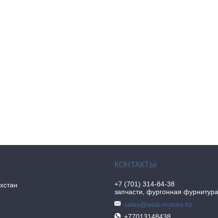
+7 (701) 314-84-38
хстан
запчасти, фургонная фурнитур
sales@asia-motors.kz
+77013148438