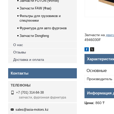
Запчасти FOTON (Фотон)
Запчасти FAW (Фав)
Фильтры для грузовиков и
спецтехники
Фурнитура для авто фургонов
Запчасти на
двиг
Запчасти Dongfeng
4946030F
О нас
Отзывы
Характеристи
Доставка и оплата
Основные
Контакты
Производитель
+7 (701) 314-84-38
Информация д
запчасти, фургонная фурнитура
Цена:
860 ₸
sales@asia-motors.kz